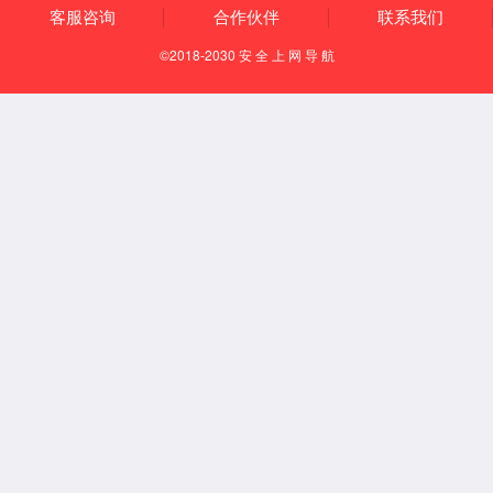
为更好地提供政府信息公开服务，根据《中华人民
（以下简称《指南》）。需要获得本机关政府信息公开
息。
一、主动公开政府信息的分类和编排体系
本行政机关在职责范围内，负责主动公开下列各类
1.机构职能：本部门领导信息及工作分工、机构职
2.政策文件：本部门业务工作相关的规范性文件及
3.规划计划：本部门业务相关的中长期、近期发展
4.统计数据：与本部门业务相关的可公开的统计数
5.资金信息：本部门业务相关的中长期、近期发展
6.人事信息：人事任免、干部选拔及公务员招考的
7.民生公益：医疗卫生方面的政策、措施、实施情